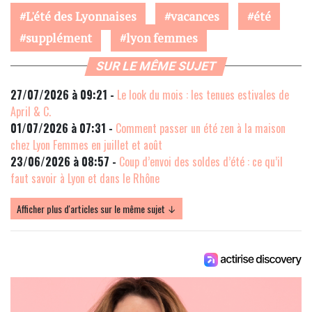
L'été des Lyonnaises
vacances
été
supplément
lyon femmes
SUR LE MÊME SUJET
27/07/2026 à 09:21 -
Le look du mois : les tenues estivales de
April & C.
01/07/2026 à 07:31 -
Comment passer un été zen à la maison
chez Lyon Femmes en juillet et août
23/06/2026 à 08:57 -
Coup d’envoi des soldes d’été : ce qu’il
faut savoir à Lyon et dans le Rhône
Afficher plus d'articles sur le même sujet ↓