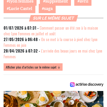
lyon femmes
supplément
avril
Lucie Castel
saga
SUR LE MÊME SUJET
01/07/2026 à 07:31 -
Comment passer un été zen à la maison
chez Lyon Femmes en juillet et août
27/05/2026 à 06:48 -
On se met à la course à pied chez Lyon
Femmes en juin
28/04/2026 à 07:32 -
L'arrivée des beaux jours en mai chez Lyon
Femmes
Afficher plus d'articles sur le même sujet ↓