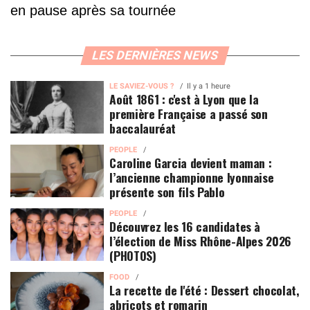
en pause après sa tournée
LES DERNIÈRES NEWS
LE SAVIEZ-VOUS ?
Il y a 1 heure
Août 1861 : c'est à Lyon que la
première Française a passé son
baccalauréat
PEOPLE
Caroline Garcia devient maman :
l’ancienne championne lyonnaise
présente son fils Pablo
PEOPLE
Découvrez les 16 candidates à
l’élection de Miss Rhône-Alpes 2026
(PHOTOS)
FOOD
La recette de l'été : Dessert chocolat,
abricots et romarin