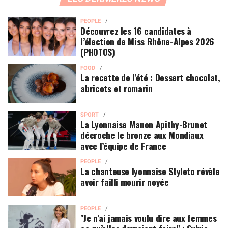
PEOPLE
Découvrez les 16 candidates à
l’élection de Miss Rhône-Alpes 2026
(PHOTOS)
FOOD
La recette de l'été : Dessert chocolat,
abricots et romarin
SPORT
La Lyonnaise Manon Apithy-Brunet
décroche le bronze aux Mondiaux
avec l’équipe de France
PEOPLE
La chanteuse lyonnaise Styleto révèle
avoir failli mourir noyée
PEOPLE
"Je n’ai jamais voulu dire aux femmes