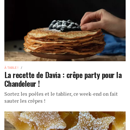
À TABLE !
La recette de Davia : crêpe party pour la
Chandeleur !
Sortez les poêles et le tablier, ce week-end on fait
sauter les crêpes !