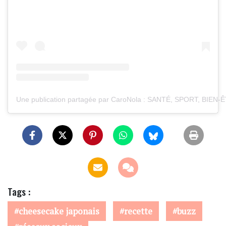
Une publication partagée par CaroNola : SANTÉ, SPORT, BIEN-
Tags :
cheesecake japonais
recette
buzz