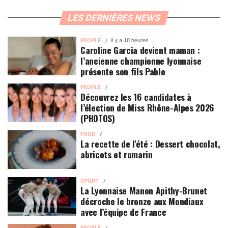
LES DERNIÈRES NEWS
PEOPLE
Il y a 10 heures
Caroline Garcia devient maman :
l’ancienne championne lyonnaise
présente son fils Pablo
PEOPLE
Découvrez les 16 candidates à
l’élection de Miss Rhône-Alpes 2026
(PHOTOS)
FOOD
La recette de l'été : Dessert chocolat,
abricots et romarin
SPORT
La Lyonnaise Manon Apithy-Brunet
décroche le bronze aux Mondiaux
avec l’équipe de France
PEOPLE