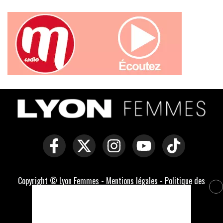
Copyright © Lyon Femmes -
Mentions légales
-
Politique des
cookies
-
Contact
Développé par Everlats