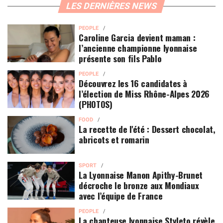
LES DERNIÈRES NEWS
PEOPLE
Caroline Garcia devient maman :
l’ancienne championne lyonnaise
présente son fils Pablo
PEOPLE
Découvrez les 16 candidates à
l’élection de Miss Rhône-Alpes 2026
(PHOTOS)
FOOD
La recette de l'été : Dessert chocolat,
abricots et romarin
SPORT
La Lyonnaise Manon Apithy-Brunet
décroche le bronze aux Mondiaux
avec l’équipe de France
PEOPLE
La chanteuse lyonnaise Styleto révèle