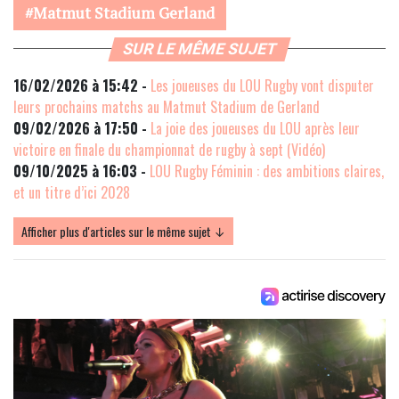
Matmut Stadium Gerland
SUR LE MÊME SUJET
16/02/2026 à 15:42 -
Les joueuses du LOU Rugby vont disputer
leurs prochains matchs au Matmut Stadium de Gerland
09/02/2026 à 17:50 -
La joie des joueuses du LOU après leur
victoire en finale du championnat de rugby à sept (Vidéo)
09/10/2025 à 16:03 -
LOU Rugby Féminin : des ambitions claires,
et un titre d’ici 2028
Afficher plus d'articles sur le même sujet ↓