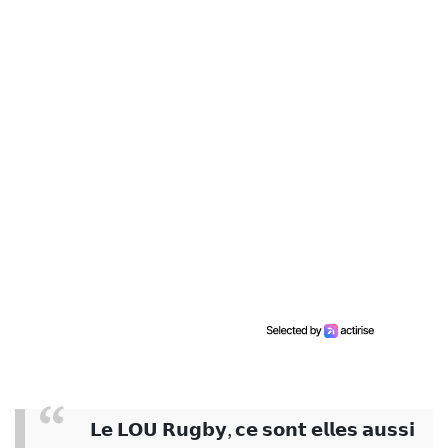
𝗟𝗲 𝗟𝗢𝗨 𝗥𝘂𝗴𝗯𝘆, 𝗰𝗲 𝘀𝗼𝗻𝘁 𝗲𝗹𝗹𝗲𝘀 𝗮𝘂𝘀𝘀𝗶