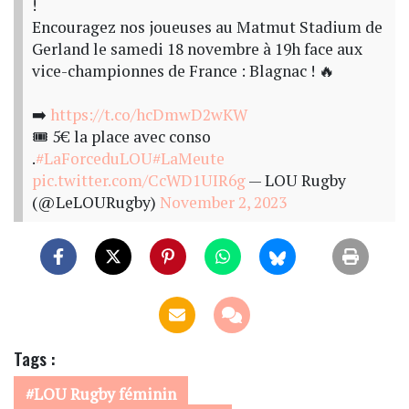
!
Encouragez nos joueuses au Matmut Stadium de
Gerland le samedi 18 novembre à 19h face aux
vice-championnes de France : Blagnac ! 🔥
➡️
https://t.co/hcDmwD2wKW
🎟️ 5€ la place avec conso
.
#LaForceduLOU
#LaMeute
pic.twitter.com/CcWD1UIR6g
— LOU Rugby
(@LeLOURugby)
November 2, 2023
Tags :
LOU Rugby féminin