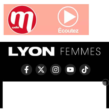
Copyright © Lyon Femmes -
Mentions légales
-
Politique des
cookies
-
Contact
Développé par Everlats