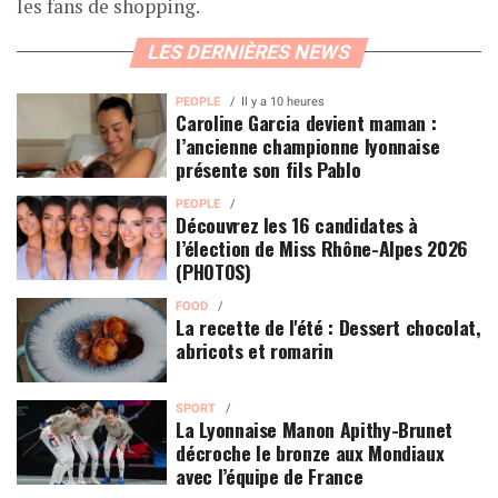
les fans de shopping.
LES DERNIÈRES NEWS
PEOPLE
Il y a 10 heures
Caroline Garcia devient maman :
l’ancienne championne lyonnaise
présente son fils Pablo
PEOPLE
Découvrez les 16 candidates à
l’élection de Miss Rhône-Alpes 2026
(PHOTOS)
FOOD
La recette de l'été : Dessert chocolat,
abricots et romarin
SPORT
La Lyonnaise Manon Apithy-Brunet
décroche le bronze aux Mondiaux
avec l’équipe de France