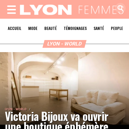
MENU
ACCUEIL
MODE
BEAUTÉ
TÉMOIGNAGES
SANTÉ
PEOPLE
LYON - WORLD
LYON - WORLD
Victoria Bijoux va ouvrir
une boutique éphémère