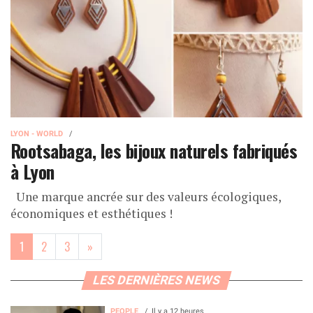
LYON - WORLD
Rootsabaga, les bijoux naturels fabriqués
à Lyon
Une marque ancrée sur des valeurs écologiques,
économiques et esthétiques !
(current)
1
2
3
»
LES DERNIÈRES NEWS
PEOPLE
Il y a 12 heures