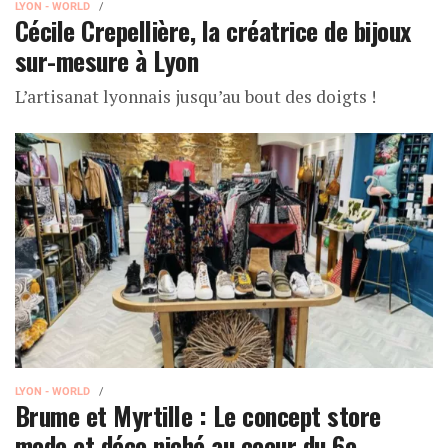
LYON - WORLD
Cécile Crepellière, la créatrice de bijoux
sur-mesure à Lyon
L’artisanat lyonnais jusqu’au bout des doigts !
LYON - WORLD
Brume et Myrtille : Le concept store
mode et déco niché au coeur du 6e