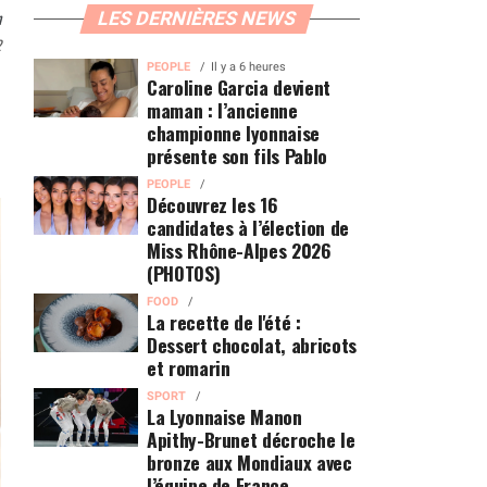
n
LES DERNIÈRES NEWS
2
PEOPLE
Il y a 6 heures
Caroline Garcia devient
maman : l’ancienne
championne lyonnaise
présente son fils Pablo
PEOPLE
Découvrez les 16
candidates à l’élection de
Miss Rhône-Alpes 2026
(PHOTOS)
FOOD
La recette de l'été :
Dessert chocolat, abricots
et romarin
SPORT
La Lyonnaise Manon
Apithy-Brunet décroche le
bronze aux Mondiaux avec
l’équipe de France