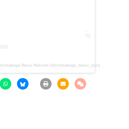
Rootsabaga Bijoux Naturels (@rootsabaga_bijoux_lyon)