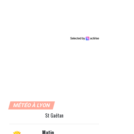
MÉTÉO À LYON
St Gaétan
Matin