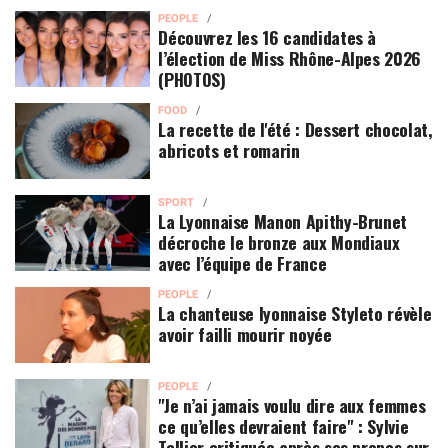
PEOPLE
Découvrez les 16 candidates à
l’élection de Miss Rhône-Alpes 2026
(PHOTOS)
FOOD
La recette de l'été : Dessert chocolat,
abricots et romarin
SPORT
La Lyonnaise Manon Apithy-Brunet
décroche le bronze aux Mondiaux
avec l’équipe de France
PEOPLE
La chanteuse lyonnaise Styleto révèle
avoir failli mourir noyée
PEOPLE
"Je n’ai jamais voulu dire aux femmes
ce qu’elles devraient faire" : Sylvie
Tellier critiquée après ses propos sur