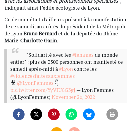
avec les associations et professionnels spécialisés"
,
indiquait ainsi l’édile écologiste de Lyon.
Ce dernier était d'ailleurs présent à la manifestation
de ce samedi, aux côtés du président de la Métropole
de Lyon
Bruno Bernard
et de la députée du Rhône
Marie-Charlotte Garin
.
"Solidarité avec les
#femmes
du monde
entier" : plus de 3500 personnes ont manifesté ce
samedi après-midi à
#Lyon
contre les
#violencesfaitesauxfemmes
🎥
@LyonFemmes
👇
pic.twitter.com/YyVIU8G3gJ
— Lyon Femmes
(@LyonFemmes)
November 26, 2022