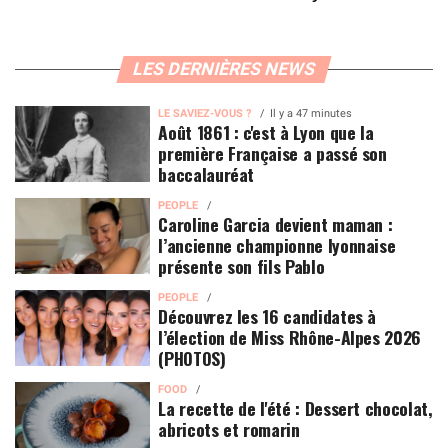
LES DERNIÈRES NEWS
LE SAVIEZ-VOUS ?
Il y a 47 minutes
Août 1861 : c'est à Lyon que la
première Française a passé son
baccalauréat
PEOPLE
Caroline Garcia devient maman :
l’ancienne championne lyonnaise
présente son fils Pablo
PEOPLE
Découvrez les 16 candidates à
l’élection de Miss Rhône-Alpes 2026
(PHOTOS)
FOOD
La recette de l'été : Dessert chocolat,
abricots et romarin