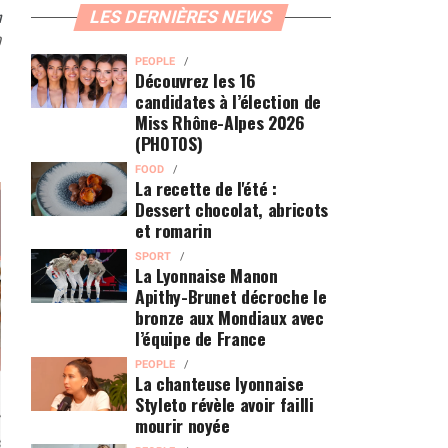
n
LES DERNIÈRES NEWS
0
PEOPLE
Découvrez les 16
candidates à l’élection de
Miss Rhône-Alpes 2026
(PHOTOS)
FOOD
La recette de l'été :
Dessert chocolat, abricots
et romarin
SPORT
La Lyonnaise Manon
Apithy-Brunet décroche le
bronze aux Mondiaux avec
l’équipe de France
PEOPLE
La chanteuse lyonnaise
Styleto révèle avoir failli
mourir noyée