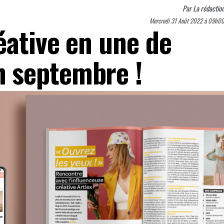
Par
La rédactio
Mercredi 31 Août 2022 à 09h0
éative en une de
 septembre !