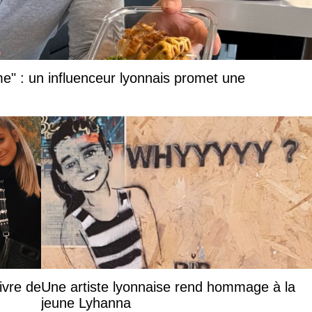
me" : un influenceur lyonnais promet une
ivre de
Une artiste lyonnaise rend hommage à la
jeune Lyhanna