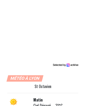
MÉTÉO À LYON
St Octavien
Matin
Ciel Dégagé 21°C