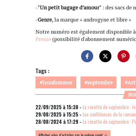
-
"Un petit bagage d’amour"
: des sacs de 
-
Genre
, la marque « androgyne et libre »
Notre numéro est également disponible à l
Presse
(possibilité d'abonnement numériq
Tags :
lyonfemmes
septembre
Art
SU
22/09/2025 à 15:38 -
La recette de septembre : le 
29/08/2025 à 15:25 -
Les confidences de la roman
28/08/2024 à 17:29 -
La recette de septembre : P
Afficher plus d'articles sur le même sujet ↓