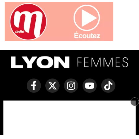
Copyright © Lyon Femmes -
Mentions légales
-
Politique des
cookies
-
Contact
Développé par Everlats