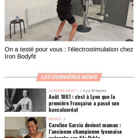
On a testé pour vous : l'électrostimulation chez
Iron Bodyfit
LES DERNIÈRES NEWS
LE SAVIEZ-VOUS ?
Il y a 20 heures
Août 1861 : c'est à Lyon que la
première Française a passé son
baccalauréat
PEOPLE
Caroline Garcia devient maman :
l’ancienne championne lyonnaise
présente son fils Pablo