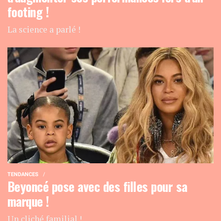
footing !
La science a parlé !
TENDANCES
Beyoncé pose avec des filles pour sa
marque !
Un cliché familial !