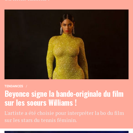
TENDANCES
Beyonce signe la bande-originale du film
sur les soeurs Williams !
L'artiste a été choisie pour interpréter la bo du film
sur les stars du tennis féminin.