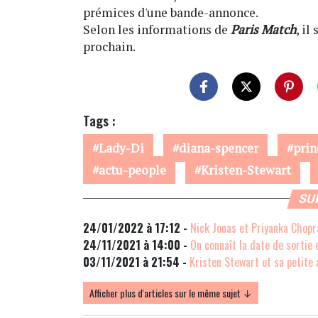
prémices d'une bande-annonce.
Selon les informations de
Paris Match
, il
prochain.
Tags :
Lady-Di
diana-spencer
prin
actu-people
Kristen-Stewart
SU
24/01/2022 à 17:12 -
Nick Jonas et Priyanka Chopra
24/11/2021 à 14:00 -
On connaît la date de sortie e
03/11/2021 à 21:54 -
Kristen Stewart et sa petite 
Afficher plus d'articles sur le même sujet ↓