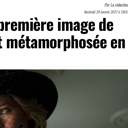
Par
La rédactio
Vendredi 29 Janvier 2021 à 13h5
 première image de
rt métamorphosée en