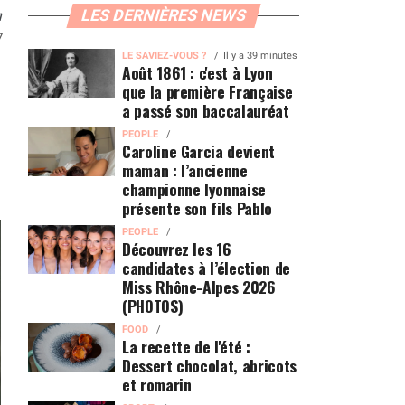
n
LES DERNIÈRES NEWS
7
LE SAVIEZ-VOUS ?
Il y a 39 minutes
Août 1861 : c'est à Lyon
que la première Française
a passé son baccalauréat
PEOPLE
Caroline Garcia devient
maman : l’ancienne
championne lyonnaise
présente son fils Pablo
PEOPLE
Découvrez les 16
candidates à l’élection de
Miss Rhône-Alpes 2026
(PHOTOS)
FOOD
La recette de l'été :
Dessert chocolat, abricots
et romarin