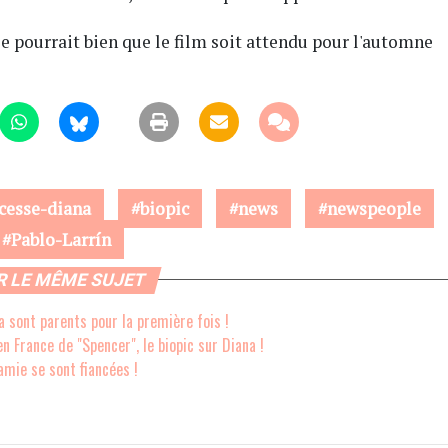
 se pourrait bien que le film soit attendu pour l'automne
cesse-diana
biopic
news
newspeople
Pablo-Larrín
R LE MÊME SUJET
 sont parents pour la première fois !
n France de "Spencer", le biopic sur Diana !
amie se sont fiancées !