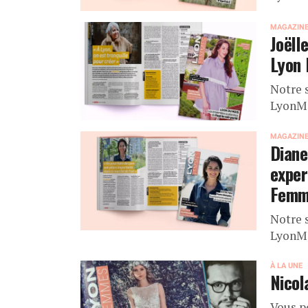
MAGAZIN
Joëll
Lyon
Notre 
LyonMa
MAGAZIN
Diane
exper
Femm
Notre 
LyonMa
À LA UNE
Nicol
Vous p