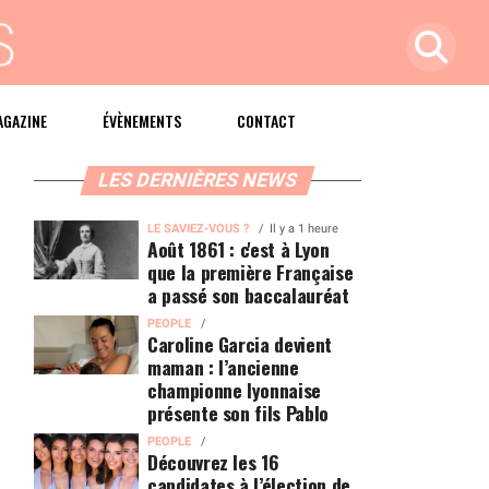
AGAZINE
ÉVÈNEMENTS
CONTACT
LES DERNIÈRES NEWS
LE SAVIEZ-VOUS ?
Il y a 1 heure
Août 1861 : c'est à Lyon
que la première Française
a passé son baccalauréat
PEOPLE
Caroline Garcia devient
maman : l’ancienne
championne lyonnaise
présente son fils Pablo
PEOPLE
Découvrez les 16
candidates à l’élection de