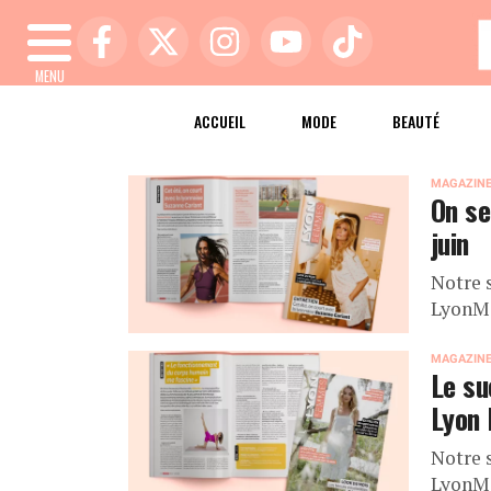
MENU
ACCUEIL
MODE
BEAUTÉ
MAGAZIN
On se
juin
Notre 
LyonMa
MAGAZIN
Le su
Lyon
Notre 
LyonMa