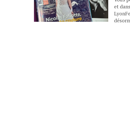
et dan
LyonFe
désorm