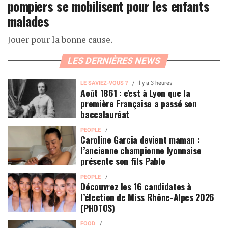
pompiers se mobilisent pour les enfants
malades
Jouer pour la bonne cause.
LES DERNIÈRES NEWS
LE SAVIEZ-VOUS ?
Il y a 3 heures
Août 1861 : c'est à Lyon que la
première Française a passé son
baccalauréat
PEOPLE
Caroline Garcia devient maman :
l’ancienne championne lyonnaise
présente son fils Pablo
PEOPLE
Découvrez les 16 candidates à
l’élection de Miss Rhône-Alpes 2026
(PHOTOS)
FOOD