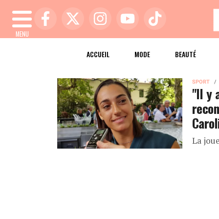
MENU
ACCUEIL
MODE
BEAUTÉ
SPORT
"Il y
recon
Carol
La jou