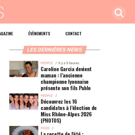
AGAZINE
ÉVÈNEMENTS
CONTACT
LES DERNIÈRES NEWS
PEOPLE
Il y a 9 heures
Caroline Garcia devient
maman : l’ancienne
championne lyonnaise
présente son fils Pablo
PEOPLE
Découvrez les 16
candidates à l’élection de
Miss Rhône-Alpes 2026
(PHOTOS)
FOOD
La recette de l'été :