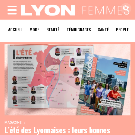
MENU
ACCUEIL
MODE
BEAUTÉ
TÉMOIGNAGES
SANTÉ
PEOPLE
MAGAZINE
L’été des Lyonnaises : leurs bonnes