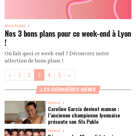
BONS PLANS
Nos 3 bons plans pour ce week-end à Lyon
!
On fait quoi ce week-end ? Découvrez notre
sélection de bons plans !
(current)
«
1
2
3
4
5
»
LES DERNIÈRES NEWS
PEOPLE
Caroline Garcia devient maman :
l’ancienne championne lyonnaise
présente son fils Pablo
PEOPLE