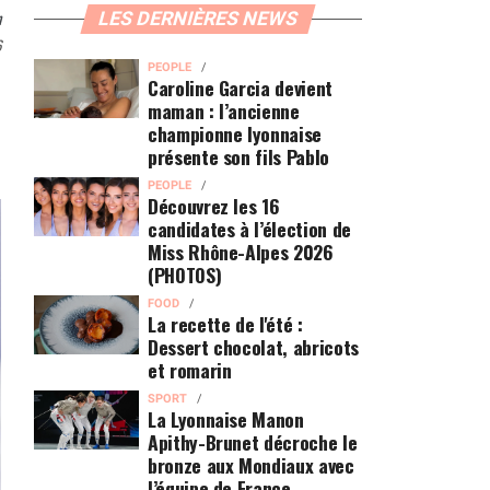
n
LES DERNIÈRES NEWS
6
PEOPLE
Caroline Garcia devient
maman : l’ancienne
championne lyonnaise
présente son fils Pablo
PEOPLE
Découvrez les 16
candidates à l’élection de
Miss Rhône-Alpes 2026
(PHOTOS)
FOOD
La recette de l'été :
Dessert chocolat, abricots
et romarin
SPORT
La Lyonnaise Manon
Apithy-Brunet décroche le
bronze aux Mondiaux avec
l’équipe de France