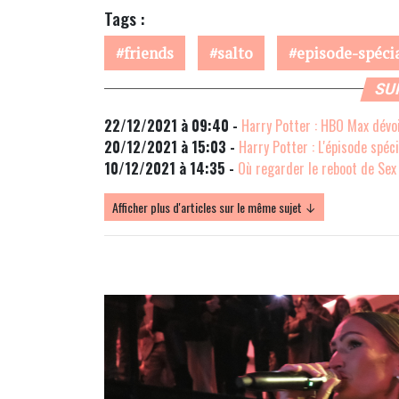
Tags :
friends
salto
episode-spéci
SU
22/12/2021 à 09:40 -
Harry Potter : HBO Max dévoi
20/12/2021 à 15:03 -
Harry Potter : L'épisode spéci
10/12/2021 à 14:35 -
Où regarder le reboot de Sex
Afficher plus d'articles sur le même sujet ↓