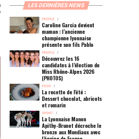
n
LES DERNIÈRES NEWS
7
PEOPLE
Caroline Garcia devient
maman : l’ancienne
championne lyonnaise
présente son fils Pablo
PEOPLE
Découvrez les 16
candidates à l’élection de
Miss Rhône-Alpes 2026
(PHOTOS)
FOOD
La recette de l'été :
Dessert chocolat, abricots
et romarin
SPORT
La Lyonnaise Manon
Apithy-Brunet décroche le
bronze aux Mondiaux avec
l’équipe de France