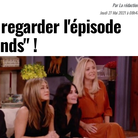
Par
La rédactio
Jeudi 27 Mai 2021 à 08h4
 regarder l'épisode
nds" !