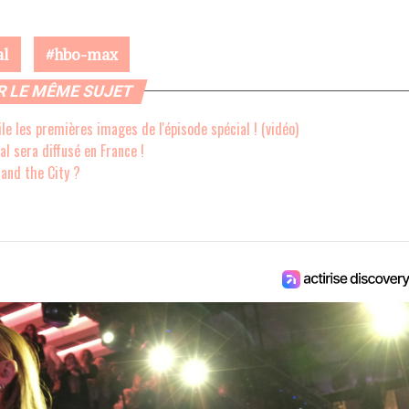
al
hbo-max
R LE MÊME SUJET
le les premières images de l'épisode spécial ! (vidéo)
al sera diffusé en France !
 and the City ?