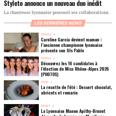
Styleto annonce un nouveau duo inédit
La chanteuse lyonnaise poursuit ses collaborations.
LES DERNIÈRES NEWS
PEOPLE
Caroline Garcia devient maman :
l’ancienne championne lyonnaise
présente son fils Pablo
PEOPLE
Découvrez les 16 candidates à
l’élection de Miss Rhône-Alpes 2026
(PHOTOS)
FOOD
La recette de l'été : Dessert chocolat,
abricots et romarin
SPORT
La Lyonnaise Manon Apithy-Brunet