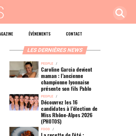
AGAZINE
ÉVÈNEMENTS
CONTACT
LES DERNIÈRES NEWS
PEOPLE
Caroline Garcia devient
maman : l’ancienne
championne lyonnaise
présente son fils Pablo
PEOPLE
Découvrez les 16
candidates à l’élection de
Miss Rhône-Alpes 2026
(PHOTOS)
FOOD
La recette de l'été :