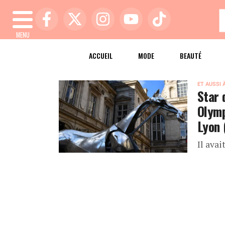
MENU
ACCUEIL
MODE
BEAUTÉ
ET AUSSI 
Star 
Olymp
Lyon 
Il avai