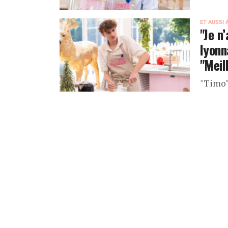
ET AUSSI 
"Je n
lyonn
"Meil
"Timo" 