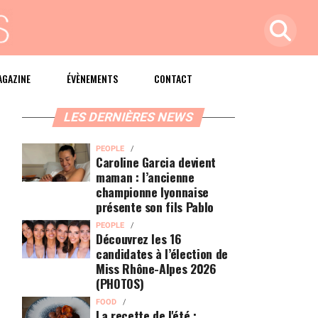
AGAZINE
ÉVÈNEMENTS
CONTACT
LES DERNIÈRES NEWS
PEOPLE
Caroline Garcia devient
maman : l’ancienne
championne lyonnaise
présente son fils Pablo
PEOPLE
Découvrez les 16
candidates à l’élection de
Miss Rhône-Alpes 2026
(PHOTOS)
FOOD
La recette de l'été :