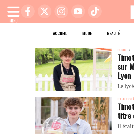
MENU
ACCUEIL
MODE
BEAUTÉ
FOOD
Timot
sur M
Lyon
Le lycé
ET AUSSI 
Timot
titre
Il étai