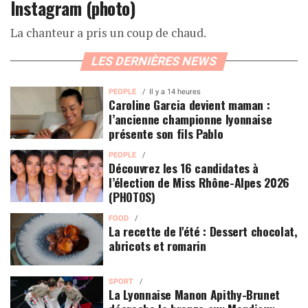
Instagram (photo)
La chanteur a pris un coup de chaud.
LES DERNIÈRES NEWS
PEOPLE
Il y a 14 heures
Caroline Garcia devient maman :
l’ancienne championne lyonnaise
présente son fils Pablo
PEOPLE
Découvrez les 16 candidates à
l’élection de Miss Rhône-Alpes 2026
(PHOTOS)
FOOD
La recette de l'été : Dessert chocolat,
abricots et romarin
SPORT
La Lyonnaise Manon Apithy-Brunet