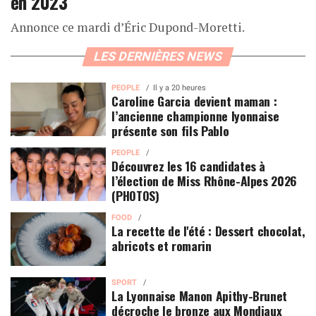
en 2023
Annonce ce mardi d’Éric Dupond-Moretti.
LES DERNIÈRES NEWS
PEOPLE
Il y a 20 heures
Caroline Garcia devient maman :
l’ancienne championne lyonnaise
présente son fils Pablo
PEOPLE
Découvrez les 16 candidates à
l’élection de Miss Rhône-Alpes 2026
(PHOTOS)
FOOD
La recette de l'été : Dessert chocolat,
abricots et romarin
SPORT
La Lyonnaise Manon Apithy-Brunet
décroche le bronze aux Mondiaux