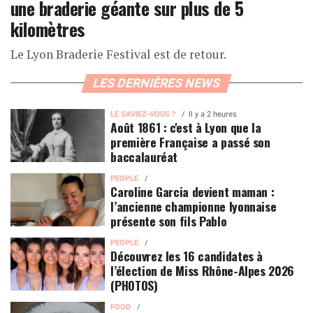
une braderie géante sur plus de 5
kilomètres
Le Lyon Braderie Festival est de retour.
LES DERNIÈRES NEWS
LE SAVIEZ-VOUS ?
Il y a 2 heures
Août 1861 : c'est à Lyon que la
première Française a passé son
baccalauréat
PEOPLE
Caroline Garcia devient maman :
l’ancienne championne lyonnaise
présente son fils Pablo
PEOPLE
Découvrez les 16 candidates à
l’élection de Miss Rhône-Alpes 2026
(PHOTOS)
FOOD