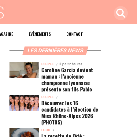
AGAZINE
ÉVÈNEMENTS
CONTACT
LES DERNIÈRES NEWS
PEOPLE
Il y a 22 heures
Caroline Garcia devient
maman : l’ancienne
championne lyonnaise
présente son fils Pablo
PEOPLE
Découvrez les 16
candidates à l’élection de
Miss Rhône-Alpes 2026
(PHOTOS)
FOOD
La recette de l'été :