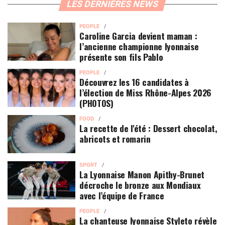
LES DERNIÈRES NEWS
PEOPLE
Caroline Garcia devient maman :
l’ancienne championne lyonnaise
présente son fils Pablo
PEOPLE
Découvrez les 16 candidates à
l’élection de Miss Rhône-Alpes 2026
(PHOTOS)
FOOD
La recette de l'été : Dessert chocolat,
abricots et romarin
SPORT
La Lyonnaise Manon Apithy-Brunet
décroche le bronze aux Mondiaux
avec l’équipe de France
PEOPLE
La chanteuse lyonnaise Styleto révèle