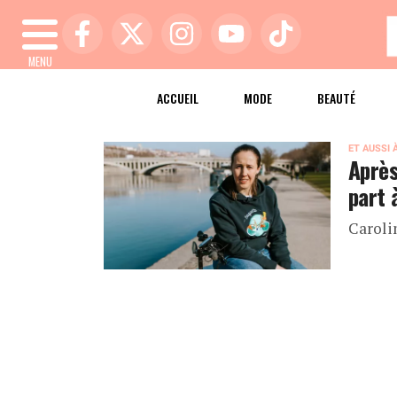
MENU
ACCUEIL
MODE
BEAUTÉ
ET AUSSI 
Après
part 
Carolin