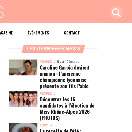
AGAZINE
ÉVÈNEMENTS
CONTACT
LES DERNIÈRES NEWS
PEOPLE
Il y a 10 heures
Caroline Garcia devient
maman : l’ancienne
championne lyonnaise
présente son fils Pablo
PEOPLE
Découvrez les 16
candidates à l’élection de
Miss Rhône-Alpes 2026
(PHOTOS)
FOOD
La recette de l'été :