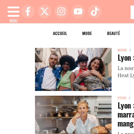
MENU
ACCUEIL
MODE
BEAUTÉ
MODE
Lyon 
La nou
Heat L
FOOD
Lyon 
marra
mange
La pre