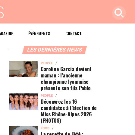
AGAZINE
ÉVÈNEMENTS
CONTACT
LES DERNIÈRES NEWS
PEOPLE
Caroline Garcia devient
maman : l’ancienne
championne lyonnaise
présente son fils Pablo
PEOPLE
Découvrez les 16
candidates à l’élection de
Miss Rhône-Alpes 2026
(PHOTOS)
FOOD
La recette de l'été :