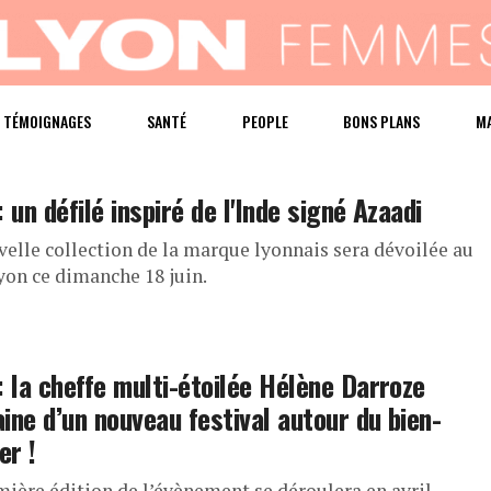
TÉMOIGNAGES
SANTÉ
PEOPLE
BONS PLANS
M
: un défilé inspiré de l'Inde signé Azaadi
velle collection de la marque lyonnais sera dévoilée au
yon ce dimanche 18 juin.
: la cheffe multi-étoilée Hélène Darroze
ine d’un nouveau festival autour du bien-
r !
mière édition de l’évènement se déroulera en avril