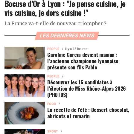
Bocuse d’Or à Lyon : "Je pense cuisine, je
vis cuisine, je dors cuisine !"
La France va-t-elle de nouveau triompher ?
LES DERNIÈRES NEWS
PEOPLE
Il y a 15 heures
Caroline Garcia devient maman :
l’ancienne championne lyonnaise
présente son fils Pablo
PEOPLE
Découvrez les 16 candidates à
l’élection de Miss Rhône-Alpes 2026
(PHOTOS)
FOOD
La recette de l'été : Dessert chocolat,
abricots et romarin
SPORT