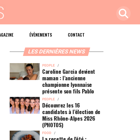
AGAZINE
ÉVÈNEMENTS
CONTACT
LES DERNIÈRES NEWS
PEOPLE
Caroline Garcia devient
maman : l’ancienne
championne lyonnaise
présente son fils Pablo
PEOPLE
Découvrez les 16
candidates à l’élection de
Miss Rhône-Alpes 2026
(PHOTOS)
FOOD
La recette de l'été :