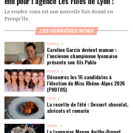
end pour l’agence Les Filles de Lyon !
Le rendez-vous est une nouvelle fois donné en
Presqu’île.
LES DERNIÈRES NEWS
PEOPLE
Caroline Garcia devient maman :
l’ancienne championne lyonnaise
présente son fils Pablo
PEOPLE
Découvrez les 16 candidates à
l’élection de Miss Rhône-Alpes 2026
(PHOTOS)
FOOD
La recette de l'été : Dessert chocolat,
abricots et romarin
SPORT
La Lyonnaise Manon Apithy-Brunet