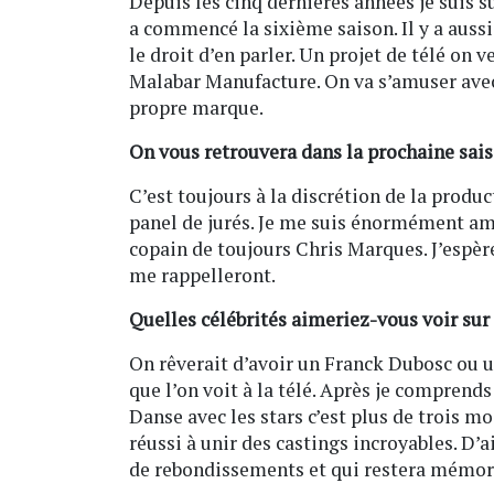
Depuis les cinq dernières années je suis
a commencé la sixième saison. Il y a aussi d
le droit d’en parler. Un projet de télé on 
Malabar Manufacture. On va s’amuser avec
propre marque.
On vous retrouvera dans la prochaine sais
C’est toujours à la discrétion de la produc
panel de jurés. Je me suis énormément am
copain de toujours Chris Marques. J’espère qu
me rappelleront.
Quelles célébrités aimeriez-vous voir sur
On rêverait d’avoir un Franck Dubosc ou un
que l’on voit à la télé. Après je comprend
Danse avec les stars c’est plus de trois m
réussi à unir des castings incroyables. D’a
de rebondissements et qui restera mémo