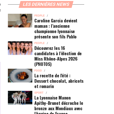
n
LES DERNIÈRES NEWS
8
PEOPLE
Caroline Garcia devient
maman : l’ancienne
championne lyonnaise
présente son fils Pablo
PEOPLE
Découvrez les 16
candidates à l’élection de
Miss Rhône-Alpes 2026
(PHOTOS)
FOOD
La recette de l'été :
Dessert chocolat, abricots
et romarin
SPORT
La Lyonnaise Manon
Apithy-Brunet décroche le
bronze aux Mondiaux avec
l’équipe de France