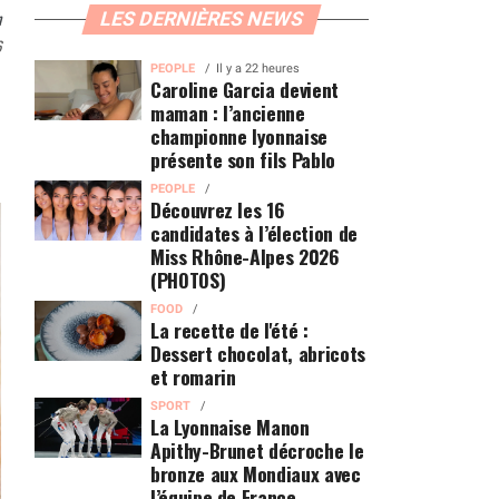
n
LES DERNIÈRES NEWS
6
PEOPLE
Il y a 22 heures
Caroline Garcia devient
maman : l’ancienne
championne lyonnaise
présente son fils Pablo
PEOPLE
Découvrez les 16
candidates à l’élection de
Miss Rhône-Alpes 2026
(PHOTOS)
FOOD
La recette de l'été :
Dessert chocolat, abricots
et romarin
SPORT
La Lyonnaise Manon
Apithy-Brunet décroche le
bronze aux Mondiaux avec
l’équipe de France