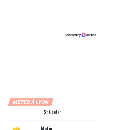
MÉTÉO À LYON
St Gaétan
Matin