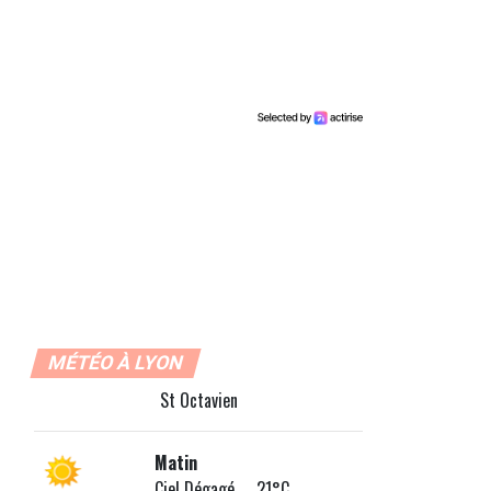
MÉTÉO À LYON
St Octavien
Matin
Ciel Dégagé 21°C