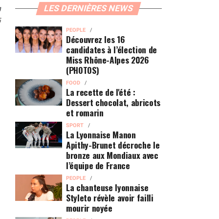
n
LES DERNIÈRES NEWS
5
e
PEOPLE
Découvrez les 16
candidates à l’élection de
Miss Rhône-Alpes 2026
(PHOTOS)
FOOD
La recette de l'été :
Dessert chocolat, abricots
et romarin
SPORT
La Lyonnaise Manon
Apithy-Brunet décroche le
bronze aux Mondiaux avec
l’équipe de France
PEOPLE
La chanteuse lyonnaise
Styleto révèle avoir failli
mourir noyée