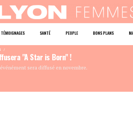
TÉMOIGNAGES
SANTÉ
PEOPLE
BONS PLANS
M
S
ffusera "A Star is Born" !
 événément sera diffusé en novembre.