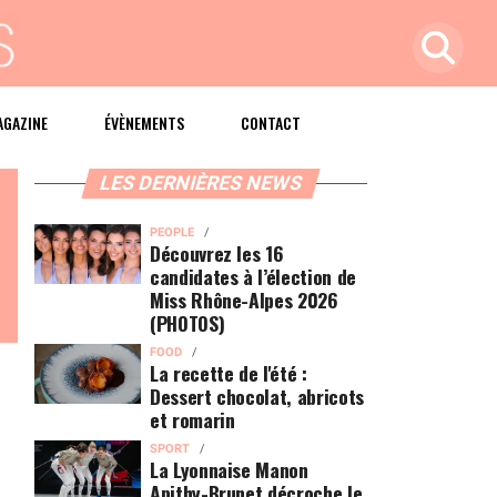
AGAZINE
ÉVÈNEMENTS
CONTACT
LES DERNIÈRES NEWS
PEOPLE
Découvrez les 16
candidates à l’élection de
Miss Rhône-Alpes 2026
(PHOTOS)
FOOD
La recette de l'été :
Dessert chocolat, abricots
et romarin
SPORT
La Lyonnaise Manon
Apithy-Brunet décroche le