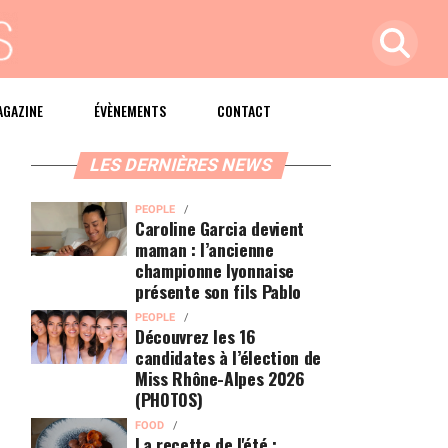
AGAZINE
ÉVÈNEMENTS
CONTACT
LES DERNIÈRES NEWS
PEOPLE
Caroline Garcia devient
maman : l’ancienne
championne lyonnaise
présente son fils Pablo
PEOPLE
Découvrez les 16
candidates à l’élection de
Miss Rhône-Alpes 2026
(PHOTOS)
FOOD
La recette de l'été :