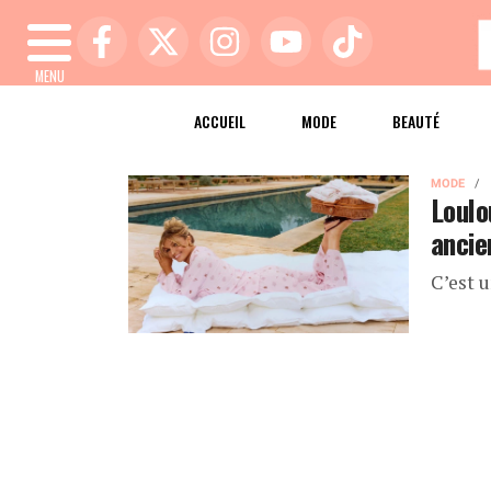
MENU
ACCUEIL
MODE
BEAUTÉ
MODE
Loulo
ancie
C’est u