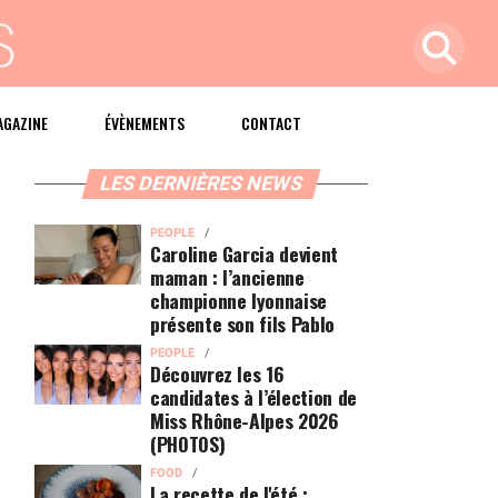
AGAZINE
ÉVÈNEMENTS
CONTACT
LES DERNIÈRES NEWS
PEOPLE
Caroline Garcia devient
maman : l’ancienne
championne lyonnaise
présente son fils Pablo
PEOPLE
Découvrez les 16
candidates à l’élection de
Miss Rhône-Alpes 2026
(PHOTOS)
FOOD
La recette de l'été :