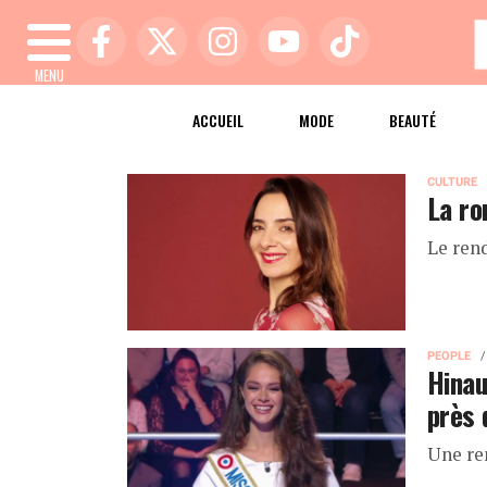
MENU
ACCUEIL
MODE
BEAUTÉ
CULTURE
La ro
Le ren
PEOPLE
Hinau
près 
Une re