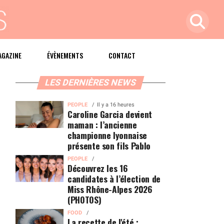
AGAZINE
ÉVÈNEMENTS
CONTACT
LES DERNIÈRES NEWS
PEOPLE
Il y a 16 heures
Caroline Garcia devient
maman : l’ancienne
championne lyonnaise
présente son fils Pablo
PEOPLE
Découvrez les 16
candidates à l’élection de
Miss Rhône-Alpes 2026
(PHOTOS)
FOOD
La recette de l'été :