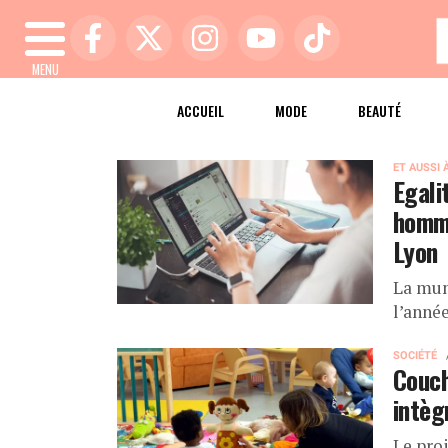
MENU
ACCUEIL
MODE
BEAUTÉ
ET AUSSI 
Egali
homme
Lyon
La mun
l’année
SOCIÉTÉ
Couch
intèg
Le pro