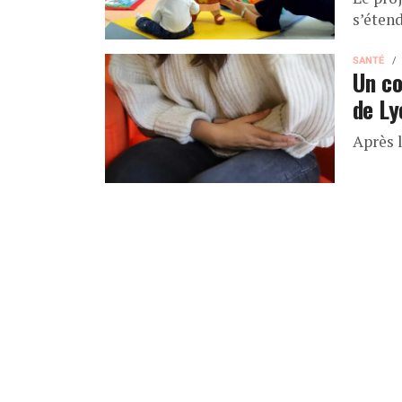
s’éten
SANTÉ
Un co
de Ly
Après 