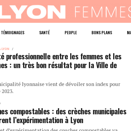
TÉMOIGNAGES
SANTÉ
PEOPLE
BONS PLANS
M
À LYON
té professionnelle entre les femmes et les
s : un très bon résultat pour la Ville de
icipalité lyonnaise vient de dévoiler son index pour
 2023.
es compostables : des crèches municipales
rent l’expérimentation à Lyon
jet d’expérimentation des couches compostables va