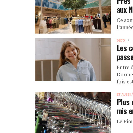
Près 
aux N
Ce sont
l’année
DÉCO
Les c
passe
Entre d
Dorme 
fois e
ET AUSSI 
Plus 
mis e
Le Pio