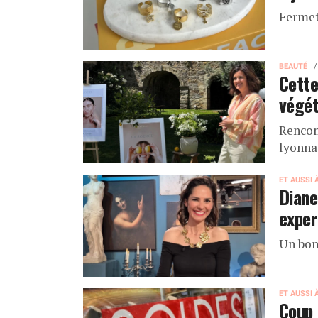
Fermet
BEAUTÉ
Cette
végét
Rencon
lyonna
ET AUSSI 
Diane
exper
Un bon
ET AUSSI 
Coup 