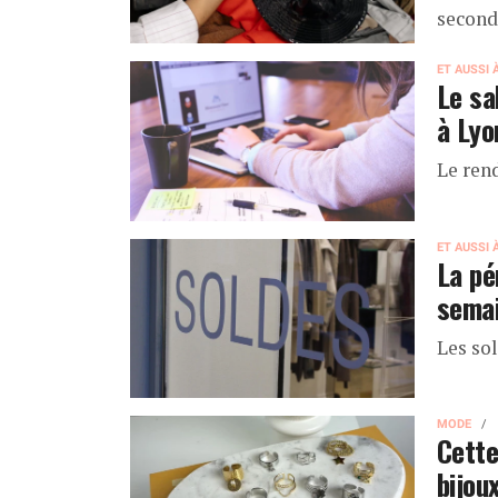
second
ET AUSSI 
Le sa
à Lyo
Le ren
ET AUSSI 
La pé
semai
Les sol
MODE
Cette
bijou