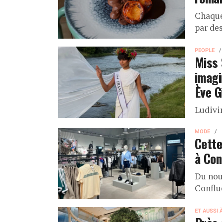
Chaque
par des
PEOPLE
Miss 
imagi
Ève G
Ludivi
MODE
Cette
à Con
Du nou
Conflu
ET AUSSI 