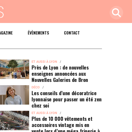
AGAZINE
ÉVÈNEMENTS
CONTACT
ET AUSSI À LYON
Près de Lyon : de nouvelles
enseignes annoncées aux
Nouvelles Galeries de Bron
DÉCO
Les conseils d’une décoratrice
lyonnaise pour passer un été zen
chez soi
ET AUSSI À LYON
Plus de 10 000 vêtements et
accessoires vintage mis en
vente lors d’une méga friperie à